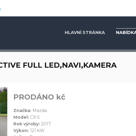
z
HLAVNÍ STRÁNKA
NABÍDKA
ACTIVE FULL LED,NAVI,KAMERA
PRODÁNO kč
Značka:
Mazda
Model:
CX-5
Rok výroby:
2017
Výkon:
121 kW