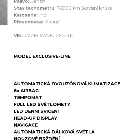
Palivo:
Benzín
Stav tachometru:
76000 km Servisní knížka
Karoserie:
Iné
Převodovka:
Manuál
VIN:
JMZKF6W7600642412
MODEL EXCLUSIVE-LINE
AUTOMATICKÁ DVOUZÓNOVÁ KLIMATIZACE
6x AIRBAG
TEMPOMAT
FULL LED SVĚTLOMETY
LED DENNÍ SVÍCENÍ
HEAD-UP DISPLAY
NAVIGACE
AUTOMATICKÁ DÁLKOVÁ SVĚTLA
NOUZOVÉ BRŽDĚNÍ