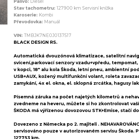
Palivo:
Diesel
Stav tachometru:
127900 km Servisní knížka
Karoserie:
Kombi
Převodovka:
Manuál
VIN:
TMBJK7NE0J0137517
BLACK DESIGN RS.
Automatická dvouzónová klimatizace, satelitní naviga
svícení,parkovací senzory vzadu+vpředu, tempomat, vy
v kopci, 18" alu kola Škoda, letní pneu, ambientní po
USB+AUX, kožený multifunkční volant, roleta zavazad
zamykání, 4x el. okna, el. sklopná zrcátka, hagusy la
Písemná záruka na počet najetých kilometrů a neha
zvedneme na heveru, můžete si ho zkontrolovat vaš
ŠKODA má výřízenou dovozovou STK+Emise, stačí doh
Dovezeno z Německa po 2. majiteli . NEHAVAROVÁNO. 
servisováno pouze v autorizovaném servisu Škoda. Po
127753 km.