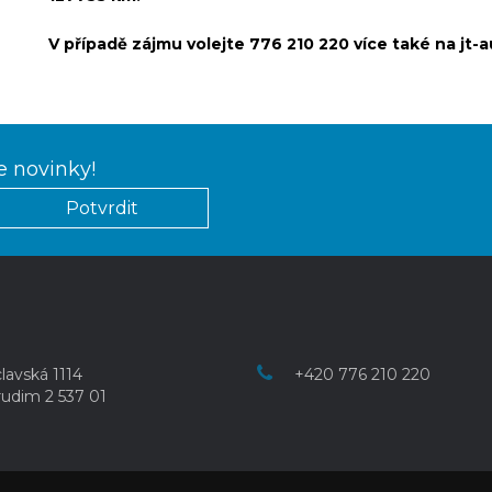
V případě zájmu volejte 776 210 220 více také na jt-
e novinky!
lavská 1114
+420 776 210 220
udim 2 537 01