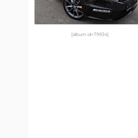
[album id=79934]