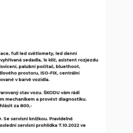
ce, full led světlomety, led denní
hřívaná sedadla, 1x klíč, asistent rozjezdu
dsvícení, palubní počítač, bluethoot,
lového prostoru, ISO-FIX, centrální
kované v barvě vozidla.
varovaný stav vozu. ŠKODU vám rádi
ím mechanikem a provést diagnostiku.
lásit za 800,-
Se servisní knížkou. Pravidelně
slední servisní prohlídka 7.10.2022 ve