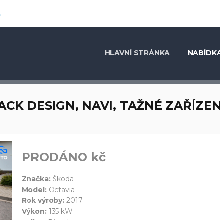
z
HLAVNÍ STRÁNKA
NABÍDKA
ACK DESIGN, NAVI, TAŽNÉ ZAŘÍZEN
PRODÁNO kč
Značka:
Škoda
Model:
Octavia
Rok výroby:
2017
Výkon:
135 kW