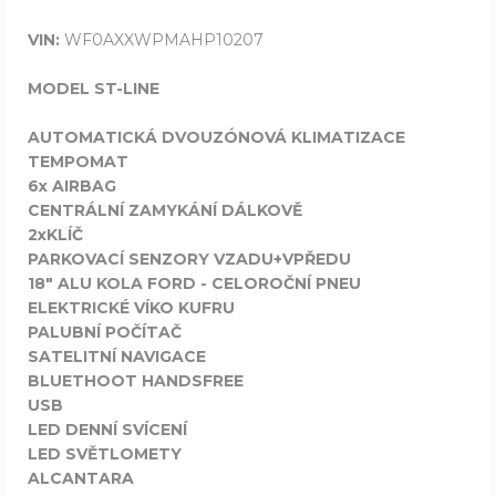
VIN:
WF0AXXWPMAHP10207
MODEL ST-LINE
AUTOMATICKÁ DVOUZÓNOVÁ KLIMATIZACE
TEMPOMAT
6x AIRBAG
CENTRÁLNÍ ZAMYKÁNÍ DÁLKOVĚ
2xKLÍČ
PARKOVACÍ SENZORY VZADU+VPŘEDU
18" ALU KOLA FORD - CELOROČNÍ PNEU
ELEKTRICKÉ VÍKO KUFRU
PALUBNÍ POČÍTAČ
SATELITNÍ NAVIGACE
BLUETHOOT HANDSFREE
USB
LED DENNÍ SVÍCENÍ
LED SVĚTLOMETY
ALCANTARA