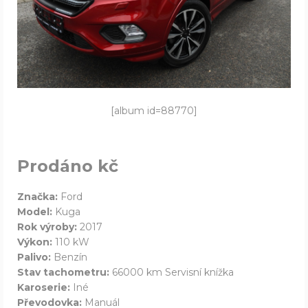
[album id=88770]
Prodáno kč
Značka:
Ford
Model:
Kuga
Rok výroby:
2017
Výkon:
110 kW
Palivo:
Benzín
Stav tachometru:
66000 km Servisní knížka
Karoserie:
Iné
Převodovka:
Manuál